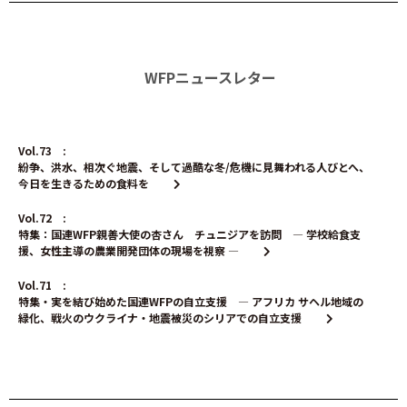
WFPニュースレター
Vol.73 :
紛争、洪水、相次ぐ地震、そして過酷な冬/危機に見舞われる人びとへ、
今日を生きるための食料を
Vol.72 :
特集：国連WFP親善大使の杏さん チュニジアを訪問 ― 学校給食支
援、女性主導の農業開発団体の現場を視察 ―
Vol.71 :
特集・実を結び始めた国連WFPの自立支援 ― アフリカ サヘル地域の
緑化、戦火のウクライナ・地震被災のシリアでの自立支援