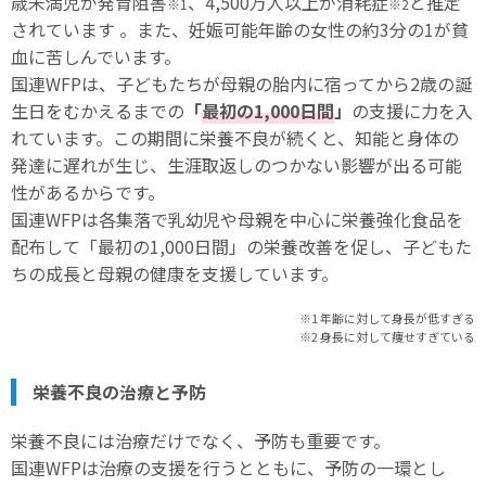
歳未満児が発育阻害
、4,500万人以上が消耗症
と推定
※1
※2
されています 。また、妊娠可能年齢の女性の約3分の1が貧
血に苦しんでいます。
国連WFPは、子どもたちが母親の胎内に宿ってから2歳の誕
生日をむかえるまでの
「
最初の1,000日間
」
の支援に力を入
れています。この期間に栄養不良が続くと、知能と身体の
発達に遅れが生じ、生涯取返しのつかない影響が出る可能
性があるからです。
国連WFPは各集落で乳幼児や母親を中心に栄養強化食品を
配布して「最初の1,000日間」の栄養改善を促し、子どもた
ちの成長と母親の健康を支援しています。
※1 年齢に対して身長が低すぎる
※2 身長に対して痩せすぎている
栄養不良の治療と予防
栄養不良には治療だけでなく、予防も重要です。
国連WFPは治療の支援を行うとともに、予防の一環とし