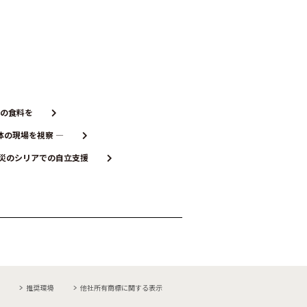
るための食料を
団体の現場を視察 ―
震被災のシリアでの自立支援
推奨環境
他社所有商標に関する表示