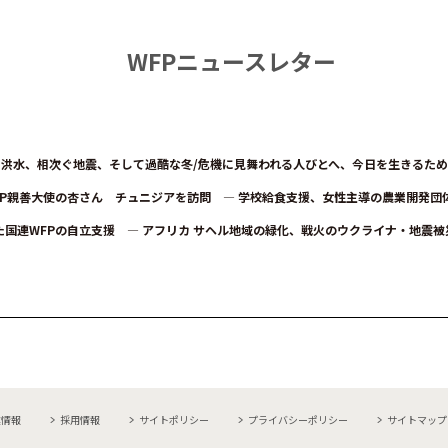
WFPニュースレター
洪水、相次ぐ地震、そして過酷な冬/危機に見舞われる人びとへ、今日を生き
FP親善大使の杏さん チュニジアを訪問 ― 学校給食支援、女性主導の農業開発
た国連WFPの自立支援 ― アフリカ サヘル地域の緑化、戦火のウクライナ・地
業情報
採用情報
サイトポリシー
プライバシーポリシー
サイトマップ