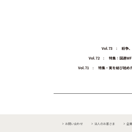
Vol.73 :
紛争、
Vol.72 :
特集：国連W
Vol.71 :
特集・実を結び始め
お問い合わせ
法人のお客さま
企