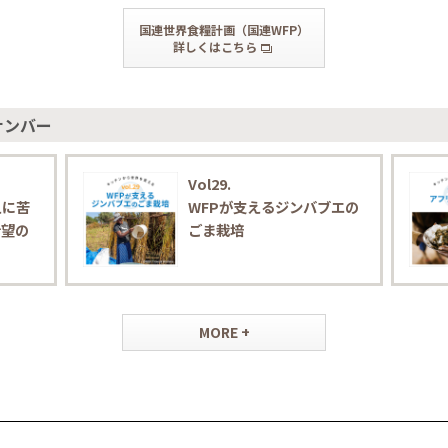
国連世界食糧計画（国連WFP）
詳しくはこちら
ナンバー
Vol29.
えに苦
WFPが支えるジンバブエの
希望の
ごま栽培
MORE +