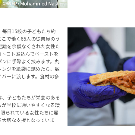
、毎日15校の子どもたち約
。ここで働く65人の従業員のう
避難を余儀なくされた女性た
コトコト煮込んでペーストを
パンに手際よく挟みます。丸
レンジを紙袋に詰めたら、数
イバーに渡します。食材の多
は、子どもたちが栄養のある
ちが学校に通いやすくなる環
が限られている女性たちに雇
る大切な支援となっていま