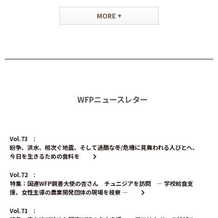
MORE +
WFPニュースレター
Vol.73 :
紛争、洪水、相次ぐ地震、そして過酷な冬/危機に見舞われる人びとへ、
今日を生きるための食料を
Vol.72 :
特集：国連WFP親善大使の杏さん チュニジアを訪問 ― 学校給食支
援、女性主導の農業開発団体の現場を視察 ―
Vol.71 :