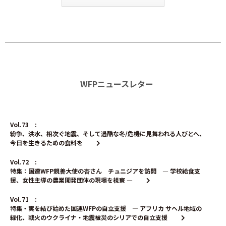
WFPニュースレター
Vol.73 :
紛争、洪水、相次ぐ地震、そして過酷な冬/危機に見舞われる人びとへ、
今日を生きるための食料を
Vol.72 :
特集：国連WFP親善大使の杏さん チュニジアを訪問 ― 学校給食支
援、女性主導の農業開発団体の現場を視察 ―
Vol.71 :
特集・実を結び始めた国連WFPの自立支援 ― アフリカ サヘル地域の
緑化、戦火のウクライナ・地震被災のシリアでの自立支援