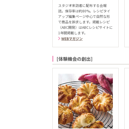
スタジオ来訪者に配布する会報
誌。保存率は約80%。レシピタイ
アップ編集ページ中心で自然な形
で商品を訴求します。掲載レシピ
（ABC開発）はABCレシピサイトに
1年間掲載します。
WEBマガジン
[体験機会の創出]