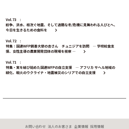
Vol.73 :
紛争、洪水、相次ぐ地震、そして過酷な冬/危機に見舞われる人びとへ、
今日を生きるための食料を
Vol.72 :
特集：国連WFP親善大使の杏さん チュニジアを訪問 ― 学校給食支
援、女性主導の農業開発団体の現場を視察 ―
Vol.71 :
特集・実を結び始めた国連WFPの自立支援 ― アフリカ サヘル地域の
緑化、戦火のウクライナ・地震被災のシリアでの自立支援
お問い合わせ
法人のお客さま
企業情報
採用情報