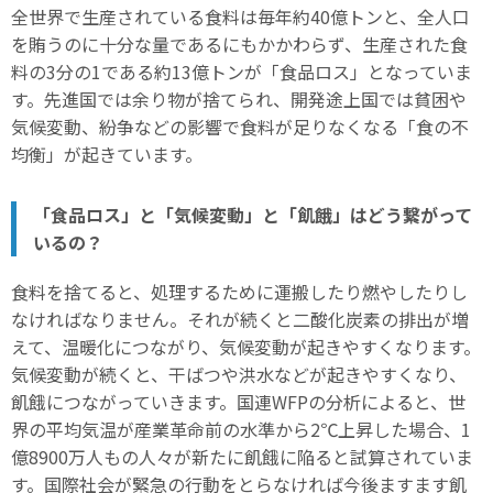
全世界で生産されている食料は毎年約40億トンと、全人口
を賄うのに十分な量であるにもかかわらず、生産された食
料の3分の1である約13億トンが「食品ロス」となっていま
す。先進国では余り物が捨てられ、開発途上国では貧困や
気候変動、紛争などの影響で食料が足りなくなる「食の不
均衡」が起きています。
「食品ロス」と「気候変動」と「飢餓」はどう繋がって
いるの？
食料を捨てると、処理するために運搬したり燃やしたりし
なければなりません。それが続くと二酸化炭素の排出が増
えて、温暖化につながり、気候変動が起きやすくなります。
気候変動が続くと、干ばつや洪水などが起きやすくなり、
飢餓につながっていきます。国連WFPの分析によると、世
界の平均気温が産業革命前の水準から2℃上昇した場合、1
億8900万人もの人々が新たに飢餓に陥ると試算されていま
す。国際社会が緊急の行動をとらなければ今後ますます飢