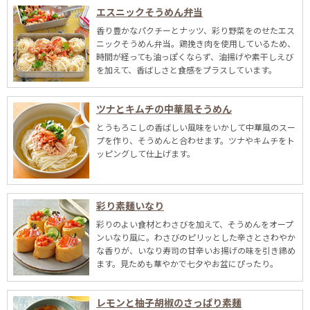
エスニックそうめん弁当
香り豊かなパクチーとナッツ、彩り野菜をのせたエス
ニックそうめん弁当。鶏挽き肉を使用しているため、
時間が経っても油っぽくならず、油揚げや素干しえび
を加えて、香ばしさと食感をプラスしています。
ツナとキムチの中華風そうめん
とうもろこしの香ばしい風味をいかして中華風のスー
プを作り、そうめんと合わせます。ツナやキムチをト
ッピングして仕上げます。
彩り素麺いなり
彩りのよい食材とわさびを加えて、そうめんをオープ
ンいなり風に。わさびのピリッとした辛さとさわやか
な香りが、いなり寿司の甘辛いお揚げの味を引き締め
ます。見ためも華やかで七夕やお盆にぴったり。
レモンと柚子胡椒のさっぱり素麺