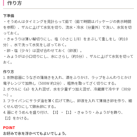
作り方
下準備
・そうめんはタイミングを見計らって茹で（茹で時間はパッケージの表示時間
を参照）、ザルに上げて水気を切り、流水・冷水（分量外）で洗い、水気を切
っておく。
・きゅうりは薄い輪切りにし、塩（小さじ 1/8）をまぶして重しをし（約10
分）、水で洗って水気をしぼっておく。
・卵・塩（少々）は混ぜ合わせておく（卵液）。
・みょうがは小口切りにし、水にさらし（約5分）、ザルに上げて水気を切って
おく。
作り方
1. 耐熱容器にうなぎの蒲焼きを入れ、酒をふりかけ、ラップをふんわりとかけ
電子レンジで加熱し（500W 約2分）、粗熱を取ってざく切りにする。
2. ボウルに《a》を入れ混ぜ、水を少量ずつ加え混ぜ、冷蔵庫で冷やす（30分
～）。
3. フライパンにサラダ油を薄く広げて熱し、卵液を入れて薄焼き卵を作り、細
くせん切りにして錦糸卵にする。
4. 器にそうめんを盛り付け、【3】・【1】・きゅうり・みょうがを飾り、
【2】をかける。
POINT
お好みで氷を浮かべてもよいでしょう。