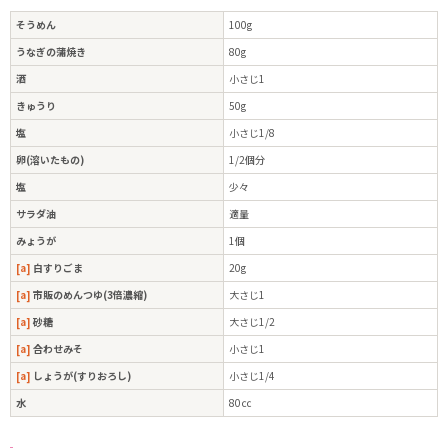
そうめん
100g
うなぎの蒲焼き
80g
酒
小さじ1
きゅうり
50g
塩
小さじ1/8
卵(溶いたもの)
1/2個分
塩
少々
サラダ油
適量
みょうが
1個
[a]
白すりごま
20g
[a]
市販のめんつゆ(3倍濃縮)
大さじ1
[a]
砂糖
大さじ1/2
[a]
合わせみそ
小さじ1
[a]
しょうが(すりおろし)
小さじ1/4
水
80㏄