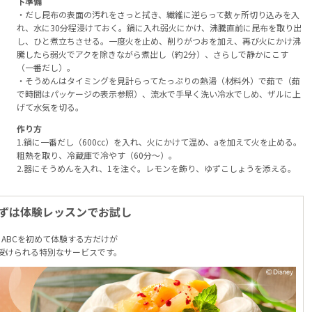
下準備
・だし昆布の表面の汚れをさっと拭き、繊維に逆らって数ヶ所切り込みを入
れ、水に30分程浸けておく。鍋に入れ弱火にかけ、沸騰直前に昆布を取り出
し、ひと煮立ちさせる。一度火を止め、削りがつおを加え、再び火にかけ沸
騰したら弱火でアクを除きながら煮出し（約2分）、さらしで静かにこす
（一番だし）。
・そうめんはタイミングを見計らってたっぷりの熱湯（材料外）で茹で（茹
で時間はパッケージの表示参照）、流水で手早く洗い冷水でしめ、ザルに上
げて水気を切る。
作り方
1.鍋に一番だし（600cc）を入れ、火にかけて温め、aを加えて火を止める。
粗熱を取り、冷蔵庫で冷やす（60分～）。
2.器にそうめんを入れ、1を注ぐ。レモンを飾り、ゆずこしょうを添える。
ずは体験レッスンでお試し
ABCを初めて体験する方だけが
受けられる特別なサービスです。