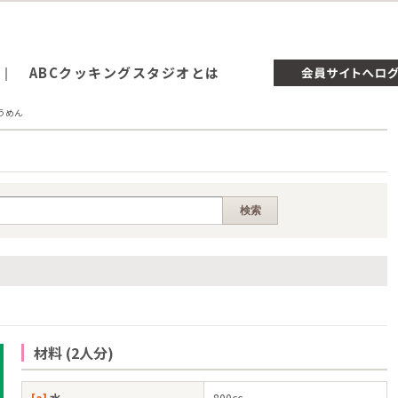
ABCクッキングスタジオとは
うめん
材料 (2人分)
[a]
水
800cc