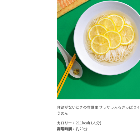
食欲がないときの救世主 サラサラ入るさっぱり
うめん
カロリー：
211kcal(1人分)
調理時間：
約20分