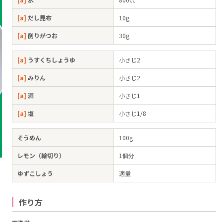
[a]
だし昆布
10g
[a]
削りがつお
30g
[a]
うすくちしょうゆ
小さじ2
[a]
みりん
小さじ2
[a]
酒
小さじ1
[a]
塩
小さじ1/8
そうめん
100g
レモン（輪切り）
1個分
そ
ゆずこしょう
適量
作り方