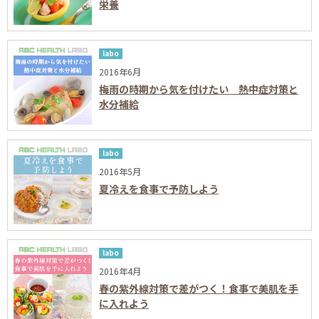
栄養
labo
2016年6月
梅雨の時期から気を付けたい 熱中症対策と
水分補給
labo
2016年5月
夏冷えを食事で予防しよう
labo
2016年4月
春の紫外線対策で差がつく！食事で美肌を手
に入れよう