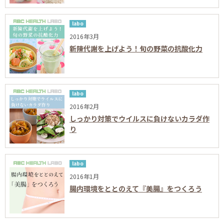
labo
2016年3月
新陳代謝を上げよう！旬の野菜の抗酸化力
labo
2016年2月
しっかり対策でウイルスに負けないカラダ作
り
labo
2016年1月
腸内環境をととのえて『美腸』をつくろう