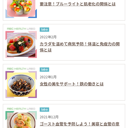
要注意！ブルーライトと肌老化の関係とは
labo
2022年2月
カラダを温めて病気予防！体温と免疫力の関
係とは
labo
2022年1月
女性の美をサポート！鉄の働きとは
labo
2021年12月
ゴースト血管を予防しよう！美容と血管の意