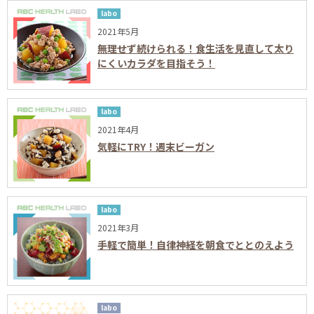
labo
2021年5月
無理せず続けられる！食生活を見直して太り
にくいカラダを目指そう！
labo
2021年4月
気軽にTRY！週末ビーガン
labo
2021年3月
手軽で簡単！自律神経を朝食でととのえよう
labo