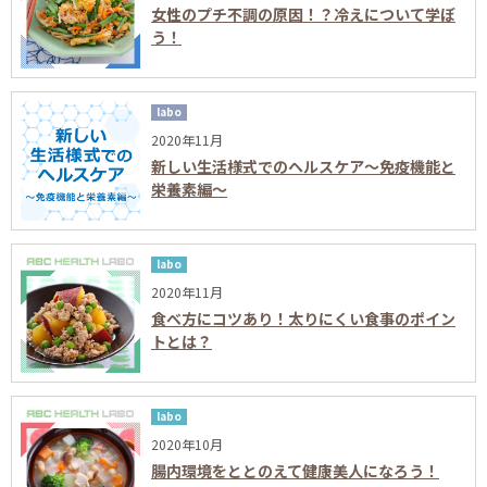
女性のプチ不調の原因！？冷えについて学ぼ
う！
labo
2020年11月
新しい生活様式でのヘルスケア～免疫機能と
栄養素編～
labo
2020年11月
食べ方にコツあり！太りにくい食事のポイン
トとは？
labo
2020年10月
腸内環境をととのえて健康美人になろう！