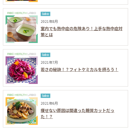
labo
2021年8月
室内でも熱中症の危険あり！上手な熱中症対
策とは
labo
2021年7月
若さの秘訣！？フィトケミカルを摂ろう！
labo
2021年6月
痩せない原因は間違った糖質カットだっ
た！？