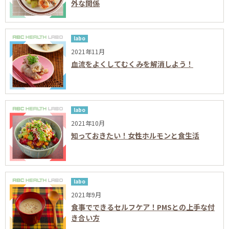
外な関係
labo
2021年11月
血流をよくしてむくみを解消しよう！
labo
2021年10月
知っておきたい！女性ホルモンと食生活
labo
2021年9月
食事でできるセルフケア！PMSとの上手な付
き合い方