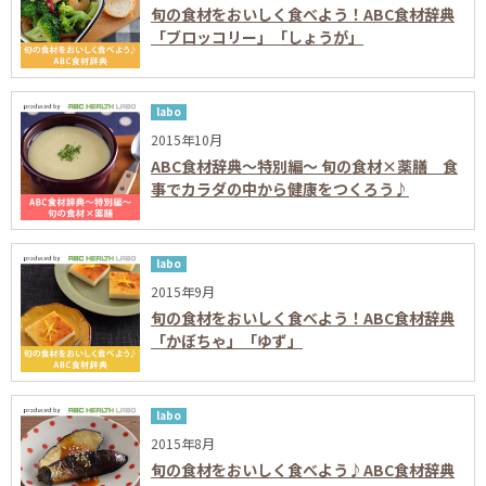
旬の食材をおいしく食べよう！ABC食材辞典
「ブロッコリー」「しょうが」
labo
2015年10月
ABC食材辞典～特別編～ 旬の食材×薬膳 食
事でカラダの中から健康をつくろう♪
labo
2015年9月
旬の食材をおいしく食べよう！ABC食材辞典
「かぼちゃ」「ゆず」
labo
2015年8月
旬の食材をおいしく食べよう♪ABC食材辞典