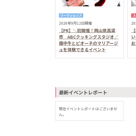
ワークショップ
ス
2026年9月12日開催
2
【PR】＼初開催！岡山県高梁
【
市 ABCクッキングスタジオ／
い
備中牛とピオーネのマリアージ
お
ュを体験できるイベント
最新イベントレポート
現在イベントレポートはございませ
ん。