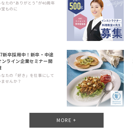
あなたの“ありがとう”が40周年
の宝ものに
27新卒採用中！新卒・中途
オンライン企業セミナー開
催
あなたの「好き」を仕事にして
みませんか？
MORE +
平均週休3日の正社員スタ
ッフ募集中