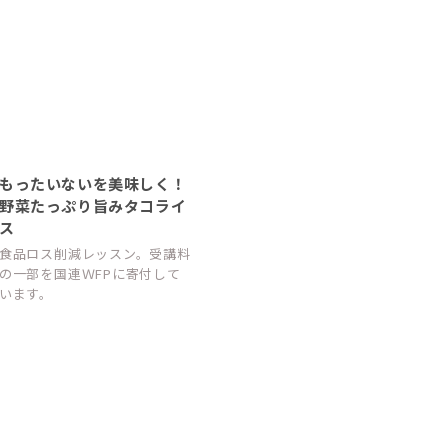
もったいないを美味しく！
野菜たっぷり旨みタコライ
ス
食品ロス削減レッスン。受講料
の一部を国連ＷFPに寄付して
います。
全国でSmileSai開催決定！
9/1より全国で順次スタート！