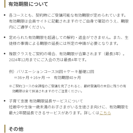
有効期限について
各コースとも、契約時にご受講可能な有効期限が定められています。
有効期限は会員サイトに記載されますのでご自身で確認のうえ、期限
内にご通学ください。
定められた有効期限を超過しての解約・返金ができません。また、生
徒様の事情による期限の延長には所定の申請が必要となります。
複数クラスをご契約の場合、有効期限が合算されます（最長3年）。
2024年12月までにご入会の方は最長4年です。
例）バリエーションコース36回＋ケーキ基礎12回
＝36ヶ月＋16ヶ月 → 有効期限48ヶ月
※
ご契約コースの全課程のご受講を完了されると、最終受講月の末日に残りの有
効期限は全て抹消されますのでご注意ください。
子育て支援 有効期限延長サービスについて
妊娠中や生後一歳未満のお子さまがいる生徒さま向けに、有効期限を
最大2年間延長できるサービスがあります。詳しくは
こちら
その他