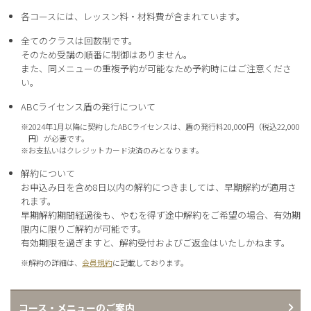
各コースには、レッスン料・材料費が含まれています。
全てのクラスは回数制です。
そのため受講の順番に制御はありません。
また、同メニューの重複予約が可能なため予約時にはご注意くださ
い。
ABCライセンス盾の発行について
※
2024年1月以降に契約したABCライセンスは、盾の発行料20,000円（税込22,000
円）が必要です。
※
お支払いはクレジットカード決済のみとなります。
解約について
お申込み日を含め8日以内の解約につきましては、早期解約が適用さ
れます。
早期解約期間経過後も、やむを得ず途中解約をご希望の場合、有効期
限内に限りご解約が可能です。
有効期限を過ぎますと、解約受付およびご返金はいたしかねます。
※
解約の詳細は、
会員規約
に記載しております。
コース・メニューのご案内