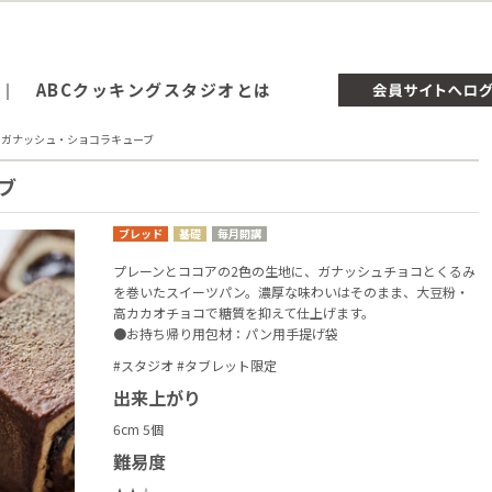
ABCクッキングスタジオとは
7.ガナッシュ・ショコラキューブ
ブ
ブレッド
基礎
毎月開講
プレーンとココアの2色の生地に、ガナッシュチョコとくるみ
を巻いたスイーツパン。濃厚な味わいはそのまま、大豆粉・
高カカオチョコで糖質を抑えて仕上げます。
●お持ち帰り用包材：パン用手提げ袋
#スタジオ #タブレット限定
出来上がり
6cm 5個
難易度