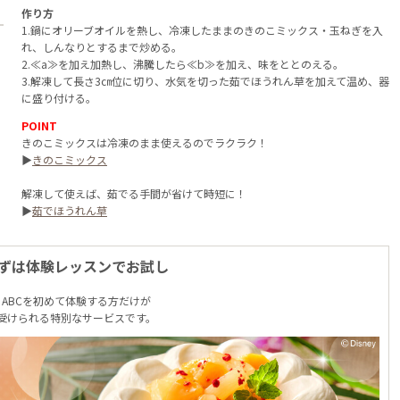
作り方
1.鍋にオリーブオイルを熱し、冷凍したままのきのこミックス・玉ねぎを入
れ、しんなりとするまで炒める。
2.≪a≫を加え加熱し、沸騰したら≪b≫を加え、味をととのえる。
3.解凍して長さ3㎝位に切り、水気を切った茹でほうれん草を加えて温め、器
に盛り付ける。
POINT
きのこミックスは冷凍のまま使えるのでラクラク！
▶
きのこミックス
解凍して使えば、茹でる手間が省けて時短に！
▶
茹でほうれん草
ずは体験レッスンでお試し
ABCを初めて体験する方だけが
受けられる特別なサービスです。