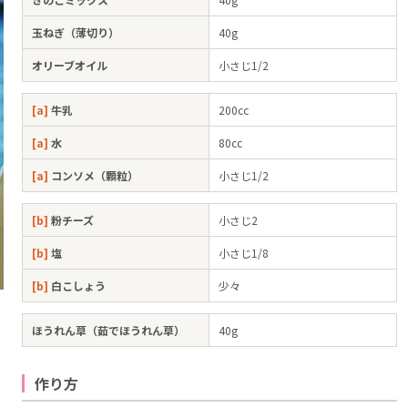
玉ねぎ（薄切り）
40g
オリーブオイル
小さじ1/2
[a]
牛乳
200cc
[a]
水
80cc
[a]
コンソメ（顆粒）
小さじ1/2
[b]
粉チーズ
小さじ2
[b]
塩
小さじ1/8
[b]
白こしょう
少々
ほうれん草（茹でほうれん草）
40g
作り方