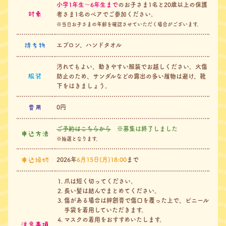
⼩学1年⽣〜6年⽣まで
のお子さま1名と20歳以上の保護
対象
者さま1名のペアでご参加ください。
※当日お子さまの年齢を確認させていただく場合がございます。
持ち物
エプロン、ハンドタオル
汚れてもよい、動きやすい服装でお越しください。
火傷
服装
防止のため、サンダルなどの露出の多い履物は避け、靴
下をはきましょう。
費用
0円
ご予約はこちらから
※募集は終了しました
申込方法
※抽選となります。
申込締切
2026年
6月15日(月)18:00
まで
爪は短く切ってください。
長い髪は結んでまとめてください。
傷がある場合は絆創膏で傷口を覆った上で、ビニール
手袋を着用していただきます。
マスクの着用をおすすめいたします。
注意事項