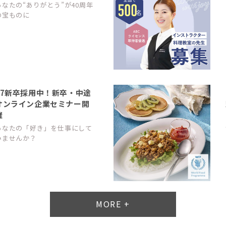
あなたの“ありがとう”が40周年
の宝ものに
27新卒採用中！新卒・中途
オンライン企業セミナー開
催
あなたの「好き」を仕事にして
みませんか？
MORE +
平均週休3日の正社員スタ
ッフ募集中