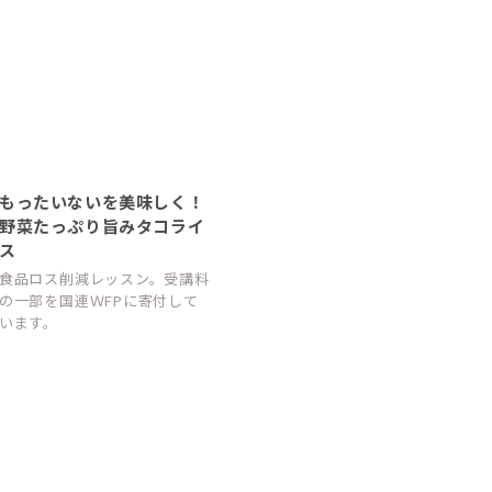
もったいないを美味しく！
野菜たっぷり旨みタコライ
ス
食品ロス削減レッスン。受講料
の一部を国連ＷFPに寄付して
います。
全国でSmileSai開催決定！
9/1より全国で順次スタート！