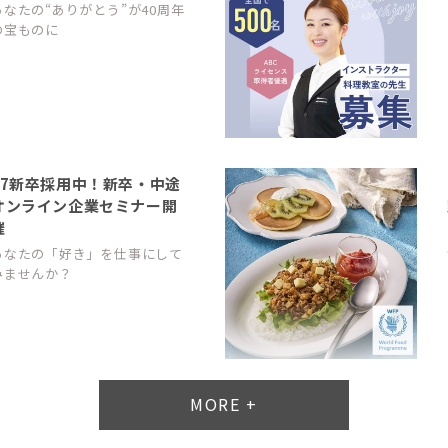
あなたの“ありがとう”が40周年
の宝ものに
27新卒採用中！新卒・中途
オンライン企業セミナー開
催
あなたの「好き」を仕事にして
みませんか？
MORE +
平均週休3日の正社員スタ
ッフ募集中