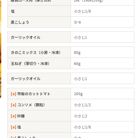
塩
小さじ1/8
黒こしょう
少々
ガーリックオイル
小さじ1
きのこミックス（小房・冷凍）
80g
玉ねぎ（薄切り・冷凍）
60g
ガーリックオイル
小さじ1
[a]
市販のカットトマト
200g
[a]
コンソメ（顆粒）
小さじ1/2
[a]
砂糖
小さじ2
[a]
塩
小さじ1/8
[a]
黒こしょう
少々