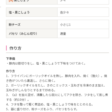
塩・黒こしょう
各少々
粉チーズ
小さじ1
パセリ（みじん切り）
適量
作り方
下準備
・豚肉は筋切りをし、塩・黒こしょうで下味をつけておく。
作り方
1．フライパンにガーリックオイルを熱し、豚肉を入れ、焼く（強火）。焼
き色がついたら裏返し、さらに焼く。
2．ガーリックオイルをたし、きのこミックス・玉ねぎを冷凍のまま加え、
玉ねぎがしんなりとするまで炒める。
3．《a》を加え混ぜ、沸騰したら弱火にしてアクを除き、フタをして蒸し煮
する（約10分）。
4．フタを取って軽く煮詰め、塩・黒こしょうで味をととのえる。
5．器に盛り付け、粉チーズをふり、パセリをちらす。