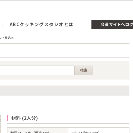
ABCクッキングスタジオとは
マト煮込み
材料 (2人分)
豚肩ロース肉（厚さ1㎝）
2枚（1枚約100g）