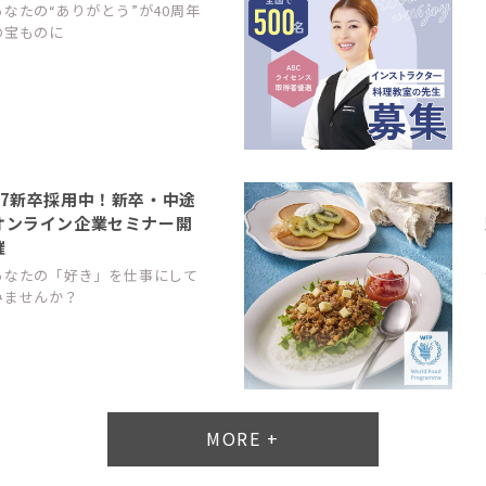
あなたの“ありがとう”が40周年
の宝ものに
27新卒採用中！新卒・中途
オンライン企業セミナー開
催
あなたの「好き」を仕事にして
みませんか？
MORE +
平均週休3日の正社員スタ
ッフ募集中