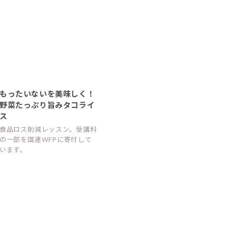
もったいないを美味しく！
野菜たっぷり旨みタコライ
ス
食品ロス削減レッスン。受講料
の一部を国連ＷFPに寄付して
います。
全国でSmileSai開催決定！
9/1より全国で順次スタート！