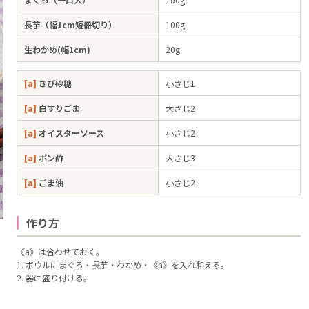
長芋（幅1cm短冊切り）
100g
生わかめ(幅1cm)
20g
[a]
きび砂糖
小さじ1
[a]
白すりごま
大さじ2
[a]
オイスターソース
小さじ2
[a]
ポン酢
大さじ3
[a]
ごま油
小さじ2
作り方
《a》は合わせておく。
1. ボウルにまぐろ・長芋・わかめ・《a》を入れ和える。
2. 器に盛り付ける。