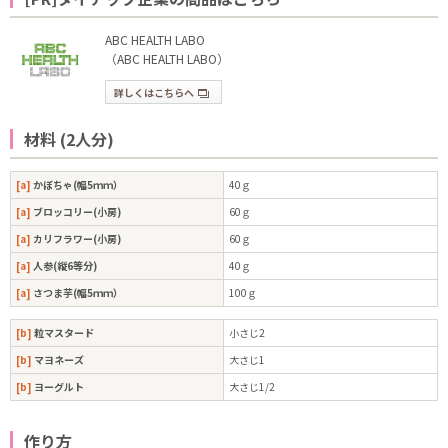
ABC HEALTH LABO
（ABC HEALTH LABO）
詳しくはこちらへ
材料 (2人分)
[a]
かぼちゃ(幅5ｍｍ）
40ｇ
[a]
ブロッコリー(小房)
60ｇ
[a]
カリフラワー(小房)
60ｇ
[a]
人参(縦6等分)
40ｇ
[a]
さつま芋(幅5ｍｍ）
100ｇ
[b]
粒マスタード
小さじ2
[b]
マヨネーズ
大さじ1
[b]
ヨーグルト
大さじ1/2
作り方