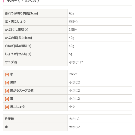
豚バラ薄切り肉(幅3cm)
60g
塩・黒こしょう
各少々
かぶ(くし形切り)
1個分
かぶの葉(長さ4cm)
40g
白ねぎ(斜め薄切り)
40g
しょうが(せん切り)
5g
サラダ油
小さじ1/2
[a]
水
260cc
[a]
黒酢
小さじ2
[a]
鶏がらスープの素
小さじ2
[a]
酒
小さじ2
[a]
黒こしょう
少々
片栗粉
大さじ1
水
大さじ2