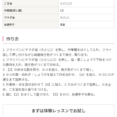
ごま油
小さじ1/2
中華麺(蒸し麺)
2玉
サラダ油
大さじ1
糸唐辛子
適量
作り方
1. フライパンにサラダ油（大さじ1）を熱し、中華麺をほぐして入れ、フライ
返しで押し付けながら両面焼き色がつくまで焼き、取り出す。
2. フライパンにサラダ油（小さじ1/2）を熱し、塩・黒こしょうで下味をつけ
た豚肉を入れ、焼き色がつくまで炒める。
3. 【2】の余分な脂を除き、かぶを加え、焼き色がつくまで焼く。
4. かぶの葉・白ねぎ・しょうがを加えて炒め合わせ、《a》を加え、かぶに火が
通るまで加熱する。
5. 片栗粉・水を混ぜ合わせて【4】に加え、とろみがつくまで加熱し、火を止
め、ごま油を加え香りをつける。
6. 器に【1】をほぐして盛り付け、【5】をかけ、糸唐辛子を飾る。
まずは体験レッスンでお試し