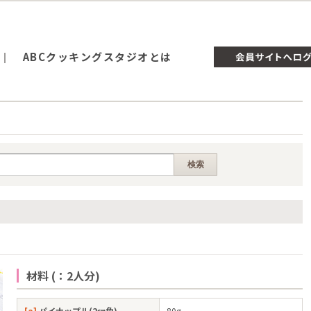
ABCクッキングスタジオとは
材料 (：2人分)
[a]
パイナップル(2㎝角)
80g