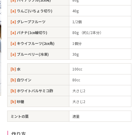
[a]
りんご(いちょう切り)
40g
[a]
グレープフルーツ
1/2個
[a]
バナナ(1㎝輪切り)
80g （約1/2本分）
[a]
キウイフルーツ(2㎝角)
1個分
[a]
ブルーベリー(冷凍)
30g
[b]
水
100㏄
[b]
白ワイン
80㏄
[b]
ホワイトバルサミコ酢
大さじ2
[b]
砂糖
大さじ2
ミントの葉
適量
作り方