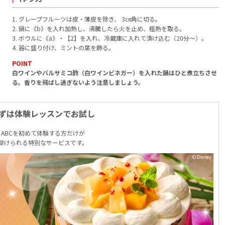
1. グレープフルーツは皮・薄皮を除き、 3㎝角に切る。
2. 鍋に《b》を入れ加熱し、沸騰したら火を止め、粗熱を取る。
3. ボウルに《a》・【2】を入れ、冷蔵庫に入れて漬け込む（20分～）。
4. 器に盛り付け、ミントの葉を飾る。
POINT
白ワインやバルサミコ酢（白ワインビネガー）を入れた鍋はひと煮立ちさせ
る。香りを飛ばし過ぎないよう注意しましょう。
ずは体験レッスンでお試し
ABCを初めて体験する方だけが
受けられる特別なサービスです。