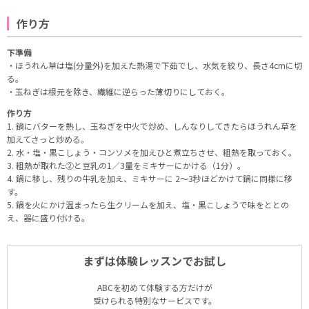
作り方
下準備
・ほうれん草は塩(分量外)を加えた熱湯で下茹でし、水気を絞り、長さ4cmに切
る。
・玉ねぎは根元を除き、繊維に逆らった薄切りにしておく。
作り方
1. 鍋にバターを熱し、玉ねぎを中火で炒め、しんなりしてきたらほうれん草を
加えてさっと炒める。
2. 水・塩・黒こしょう・コンソメを加えひと煮立ちさせ、粗熱を取っておく｡
3. 粗熱が取れた②と豆乳の1／3量をミキサーにかける（1分）。
4. 鍋に移し、残りの牛乳を加え、ミキサーに 2～3秒ほどかけて鍋に同様に移
す。
5. 鍋を火にかけ温まったら生クリームを加え、塩・黒こしょうで味をととの
え、器に盛り付ける。
まずは体験レッスンでお試し
ABCを初めて体験する方だけが
受けられる特別なサービスです。