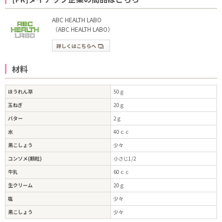
ABC HEALTH LABO
（ABC HEALTH LABO）
詳しくはこちらへ
材料
ほうれん草
50ｇ
玉ねぎ
20ｇ
バター
2ｇ
水
40ｃｃ
黒こしょう
少々
コンソメ(顆粒)
小さじ1/2
牛乳
60ｃｃ
生クリーム
20ｇ
塩
少々
黒こしょう
少々