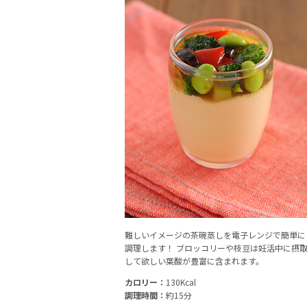
難しいイメージの茶碗蒸しを電子レンジで簡単に
調理します！ ブロッコリーや枝豆は妊活中に摂
して欲しい葉酸が豊富に含まれます。
カロリー：
130Kcal
調理時間：
約15分