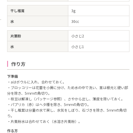
干し椎茸
3g
水
30cc
片栗粉
小さじ2
水
小さじ1
作り方
下準備
・aはボウルに入れ、合わせておく。
・ブロッコリーは花蕾を小房に分け、ため水の中で洗い、茎は根元と硬い部
分を除き、5ｍｍの角切り。
・枝豆は解凍し（パッケージ参照）、さやから出し、薄皮を除いておく。
・パプリカ（赤）はヘタ種を除き、5ｍｍの角切り。
・干し椎茸は分量の水で戻し、水気をしぼり、石づきを除き、5ｍｍの角切
り。
・片栗粉水は合わせておく（水溶き片栗粉）。
作る方