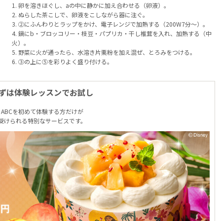
1. 卵を溶きほぐし、aの中に静かに加え合わせる（卵液）。
2. ぬらした茶こしで、卵液をこしながら器に注ぐ。
3. ②にふんわりとラップをかけ、電子レンジで加熱する（200W7分～）。
4. 鍋にb・ブロッコリー・枝豆・パプリカ・干し椎茸を入れ、加熱する（中
火）。
5. 野菜に火が通ったら、水溶き片栗粉を加え混ぜ、とろみをつける。
6. ③の上に⑤を彩りよく盛り付ける。
ずは体験レッスンでお試し
ABCを初めて体験する方だけが
受けられる特別なサービスです。