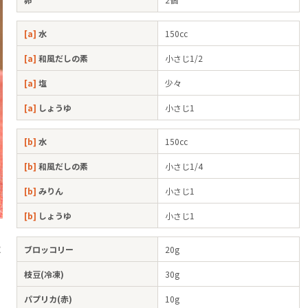
[a]
水
150cc
[a]
和風だしの素
小さじ1/2
[a]
塩
少々
[a]
しょうゆ
小さじ1
[b]
水
150cc
[b]
和風だしの素
小さじ1/4
[b]
みりん
小さじ1
[b]
しょうゆ
小さじ1
取
ブロッコリー
20g
枝豆(冷凍)
30g
パプリカ(赤)
10g