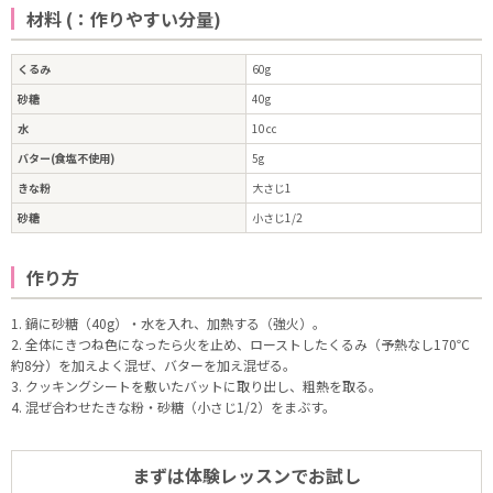
材料 (：作りやすい分量)
くるみ
60g
砂糖
40g
水
10㏄
バター(食塩不使用)
5g
きな粉
大さじ1
砂糖
小さじ1/2
作り方
1. 鍋に砂糖（40g）・水を入れ、加熱する（強火）。
2. 全体にきつね色になったら火を止め、ローストしたくるみ（予熱なし170℃
約8分）を加えよく混ぜ、バターを加え混ぜる。
3. クッキングシートを敷いたバットに取り出し、粗熱を取る。
4. 混ぜ合わせたきな粉・砂糖（小さじ1/2）をまぶす。
まずは体験レッスンでお試し