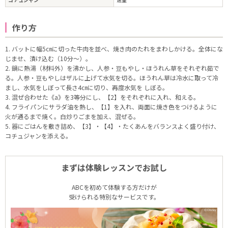
作り方
1. バットに幅5㎝に切った牛肉を並べ、焼き肉のたれをまわしかける。全体にな
じませ、漬け込む（10分～）。
2. 鍋に熱湯（材料外）を沸かし、人参・豆もやし・ほうれん草をそれぞれ茹で
る。人参・豆もやしはザルに上げて水気を切る。ほうれん草は冷水に取って冷
まし、水気をしぼって長さ4㎝に切り、再度水気を しぼる。
3. 混ぜ合わせた《a》を3等分にし、【2】をそれぞれに入れ、和える。
4. フライパンにサラダ油を熱し、【1】を入れ、両面に焼き色をつけるように
火が通るまで焼く。白炒りごまを加え、混ぜる。
5. 器にごはんを敷き詰め、【3】・【4】・たくあんをバランスよく盛り付け、
コチュジャンを添える。
まずは体験レッスンでお試し
ABCを初めて体験する方だけが
受けられる特別なサービスです。