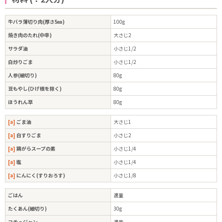
牛バラ薄切り肉(厚さ5㎜)
100g
焼き肉のたれ(中辛)
大さじ2
サラダ油
小さじ1/2
白炒りごま
小さじ1/2
人参(細切り)
80g
豆もやし(ひげ根を除く)
80g
ほうれん草
80g
[a]
ごま油
大さじ1
[a]
白すりごま
小さじ2
[a]
鶏がらスープの素
小さじ1/4
[a]
塩
小さじ1/4
[a]
にんにく(すりおろす)
小さじ1/8
ごはん
適量
たくあん(細切り)
30g
コチュジャン
適量