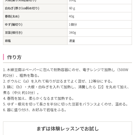
白ねぎ(厚さ1㎝斜め切り)
60ｇ
春雨(太め)
40g
ゆず(輪切り)
1個分
豆苗(根付き)
340g
岩塩
適量
作り方
1. 木綿豆腐はペーパーに包んで耐熱容器にのせ、電子レンジで加熱し（500W
約2分）、粗熱を取る。
2. ボウルに《a》を入れて粘りが出るまでよく混ぜ、12等分にする。
3. 鍋に《b》・大根・白ねぎを入れて加熱し、沸騰したら【2】を丸めて加え、
煮る（中火 約10分）。
4. 春雨を加え、柔らかくなるまで加熱する。
5. ゆず・根元を切って長さを半分に切った豆苗をバランスよくのせ、温める。
6. 器に盛り付け、お好みで岩塩をふる。
まずは体験レッスンでお試し