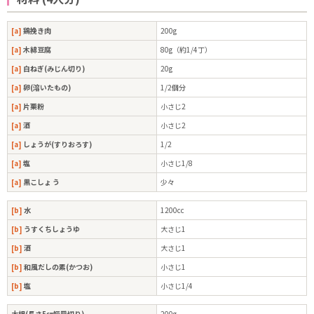
[a]
鶏挽き肉
200g
[a]
木綿豆腐
80g（約1/4丁）
[a]
白ねぎ(みじん切り)
20g
[a]
卵(溶いたもの)
1/2個分
[a]
片栗粉
小さじ2
[a]
酒
小さじ2
[a]
しょうが(すりおろす)
1/2
[a]
塩
小さじ1/8
[a]
黒こしょ う
少々
[b]
水
1200cc
[b]
うすくちしょうゆ
大さじ1
[b]
酒
大さじ1
[b]
和風だしの素(かつお)
小さじ1
[b]
塩
小さじ1/4
大根(長さ5㎝短冊切り)
200g