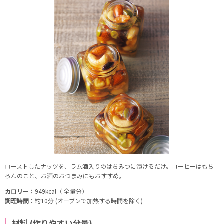
ローストしたナッツを、ラム酒入りのはちみつに漬けるだけ。コーヒーはもち
ろんのこと、お酒のおつまみにもおすすめ。
カロリー：
949kcal（ 全量分）
調理時間：
約10分 (オーブンで加熱する時間を除く)
材料 (作りやすい分量)