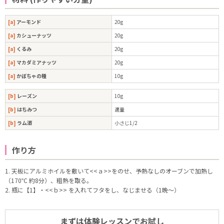
[a]
アーモンド
20g
[a]
カシューナッツ
20g
[a]
くるみ
20g
[a]
マカダミアナッツ
20g
[a]
かぼちゃの種
10g
[b]
レーズン
10g
[b]
はちみつ
適量
[b]
ラム酒
小さじ1/2
作り方
1. 天板にアルミホイルを敷いて<<ａ>>をのせ、予熱なしのオーブンで加熱し
（170℃ 約8分）、粗熱を取る。
2. 瓶に【1】・<<ｂ>> を入れてフタをし、なじませる（1晩～）
まずは体験レッスンでお試し