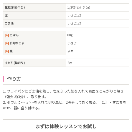
生鮭(斜め半分)
1/2切れ分（40g）
塩
小さじ1/2
ごま油
小さじ1/2
[a]
ごはん
80g
[a]
白炒りごま
小さじ1
[a]
塩
少々
すだち(輪切り)
2枚
作り方
1. フライパンにごま油を熱し、塩をふった鮭を入れて両面をこんがりと焼き
（強火 約3分）、取り出す。
2. ボウルに<<ａ>>を入れて切り混ぜ、2等分して丸く握る。【1】・すだちを
のせ、器に盛り付ける。
まずは体験レッスンでお試し