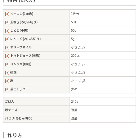
[a]
ベーコン(1㎝角)
1枚分
[a]
玉ねぎ(みじん切り)
50g
[a]
しめじ(小房)
50g
[a]
にんにく(みじん切り)
5g
[a]
オリーブオイル
小さじ1/2
[a]
トマトジュース(有塩)
200cc
[a]
コンソメ(顆粒)
小さじ1/2
[a]
砂糖
小さじ1/2
[a]
塩
小さじ1/8
[a]
黒こしょう
少々
ごはん
240g
粉チーズ
適量
パセリ(みじん切り)
適量
作り方