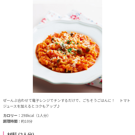
ぜーんぶ合わせて電子レンジでチンするだけで、ごちそうごはんに！ トマト
ジュースを加えるとコクもアップ♪
カロリー：
298kcal（1人分）
調理時間：
約10分
材料 (2人分)