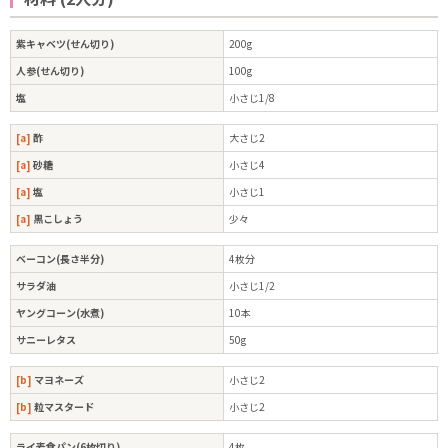
紫キャベツ(せん切り)
200g
人参(せん切り)
100g
塩
小さじ1/8
[a]
酢
大さじ2
[a]
砂糖
小さじ4
[a]
塩
小さじ1
[a]
黒こしょう
少々
ベーコン(長さ半分)
4枚分
サラダ油
小さじ1/2
ヤングコーン(水煮)
10本
サニーレタス
50g
[b]
マヨネーズ
小さじ2
[b]
粒マスタード
小さじ2
ライ麦食パン(6枚切り)
4枚