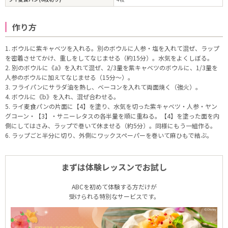
作り方
1. ボウルに紫キャベツを入れる。別のボウルに人参・塩を入れて混ぜ、ラップ
を密着させてかけ、重しをしてなじませる（約15分）。水気をよくしぼる。
2. 別のボウルに《a》を入れて混ぜ、2/3量を紫キャベツのボウルに、1/3量を
人参のボウルに加えてなじませる（15分～）。
3. フライパンにサラダ油を熱し、ベーコンを入れて両面焼く（強火）。
4. ボウルに《b》を入れ、混ぜ合わせる。
5. ライ麦食パンの片面に【4】を塗り、水気を切った紫キャベツ・人参・ヤン
グコーン・【3】・サニーレタスの各半量を順に重ねる。【4】を塗った面を内
側にしてはさみ、ラップで巻いて休ませる（約5分）。同様にもう一組作る。
6. ラップごと半分に切り、外側にワックスペーパーを巻いて麻ひもで結ぶ。
まずは体験レッスンでお試し
ABCを初めて体験する方だけが
受けられる特別なサービスです。