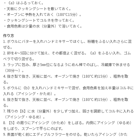
・《a》はふるっておく。
・天板にクッキングシートを敷いておく。
・オーブンに予熱を入れておく（180℃15分）。
・クッキングシートでコルネを作っておく。
・食用色素は少量の水（分量外）で溶いておく。
作り方
1. ボウルにバターを入れハンドミキサーでほぐし、粉糖をふるい入れさらに混
ぜる。
2. 卵を4～5回に分けて加え、その都度よく混ぜる。《a》をふるい入れ、ゴム
べラで切り混ぜる。
3. ラップに包み、厚さ5㎜位になるようにめん棒でのばし、冷蔵庫で休ませる
（30分～）。
4. 抜き型で抜き、天板に並べ、オーブンで焼き（180℃ 約15分）、粗熱を取
る。
5. ボウルに《b》を入れハンドミキサーで混ぜ、食用色素を加え半量はコルネに
入れる（アイシング・かため）。
6. 抜き型で抜き、天板に並べ、オーブンで焼き（180℃ 約15分）、粗熱を取
る。
7. 残りの【6】に水（分量外）を少しずつ加え、固さを調節してコルネに入れる
（アイシング・ゆるめ）。
8. 【5】の周りにアイシング（かため）をしぼる。内側にアイシング（ゆるめ）
をしぼり、スプーンで平らにのばす。
9. 表面が乾く前にエディブルフラワーをのせる。乾いたらアイシング（かた