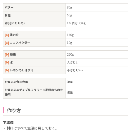
バター
80g
粉糖
50g
卵(溶いたもの)
1/2個分（26g）
[a]
薄力粉
140g
[a]
ココアパウダー
10g
[b]
粉糖
250g
[b]
水
大さじ2
[b]
レモンのしぼり汁
小さじ1/2～
お好みの食用色素
適量
お好みのエディブルフラワー※乾燥のものを
適量
使用
作り方
下準備
・材料はすべて室温に戻しておく。