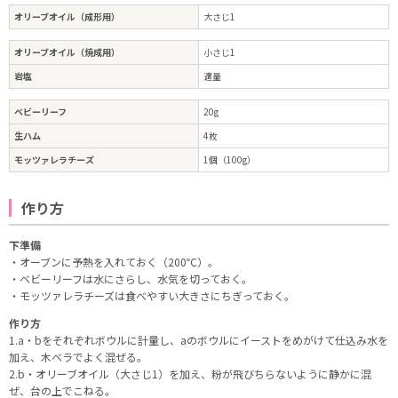
オリーブオイル（成形用）
大さじ1
オリーブオイル（焼成用）
小さじ1
岩塩
適量
ベビーリーフ
20g
生ハム
4枚
モッツァレラチーズ
1個（100g）
作り方
下準備
・オーブンに予熱を入れておく（200℃）。
・ベビーリーフは水にさらし、水気を切っておく。
・モッツァレラチーズは食べやすい大きさにちぎっておく。
作り方
1.a・bをそれぞれボウルに計量し、aのボウルにイーストをめがけて仕込み水を
加え、木ベラでよく混ぜる。
2.b・オリーブオイル（大さじ1）を加え、粉が飛びちらないように静かに混
ぜ、台の上でこねる。