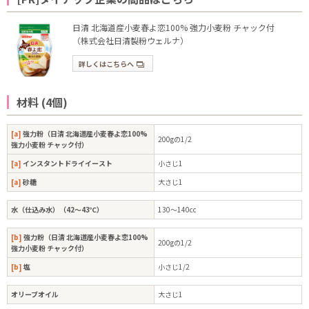
日清 北海道産小麦春よ恋100% 強力小麦粉 チャック付
（株式会社日清製粉ウェルナ）
詳しくはこちらへ
材料 (4個)
[a]
強力粉（日清 北海道産小麦春よ恋100%
200gの1/2
強力小麦粉 チャック付）
[a]
インスタントドライイースト
小さじ1
[a]
砂糖
大さじ1
水（仕込み水）（42～43℃）
130～140cc
[b]
強力粉（日清 北海道産小麦春よ恋100%
200gの1/2
強力小麦粉 チャック付）
[b]
塩
小さじ1/2
オリーブオイル
大さじ1