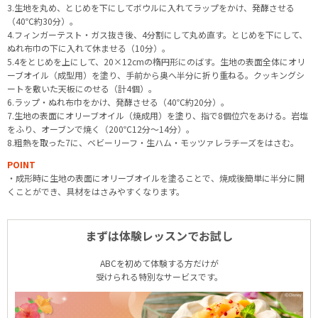
3.生地を丸め、とじめを下にしてボウルに入れてラップをかけ、発酵させる
（40℃約30分）。
4.フィンガーテスト・ガス抜き後、4分割にして丸め直す。とじめを下にして、
ぬれ布巾の下に入れて休ませる（10分）。
5.4をとじめを上にして、20×12cmの楕円形にのばす。生地の表面全体にオリ
ーブオイル（成型用）を塗り、手前から奥へ半分に折り重ねる。クッキングシ
ートを敷いた天板にのせる（計4個）。
6.ラップ・ぬれ布巾をかけ、発酵させる（40℃約20分）。
7.生地の表面にオリーブオイル（焼成用）を塗り、指で8個位穴をあける。岩塩
をふり、オーブンで焼く（200℃12分～14分）。
8.粗熱を取った7に、ベビーリーフ・生ハム・モッツァレラチーズをはさむ。
POINT
・成形時に生地の表面にオリーブオイルを塗ることで、焼成後簡単に半分に開
くことができ、具材をはさみやすくなります。
まずは体験レッスンでお試し
ABCを初めて体験する方だけが
受けられる特別なサービスです。