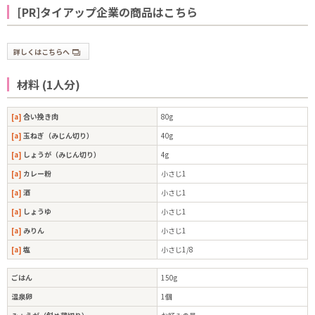
[PR]タイアップ企業の商品はこちら
詳しくはこちらへ
材料 (1人分)
[a]
合い挽き肉
80g
[a]
玉ねぎ（みじん切り）
40g
[a]
しょうが（みじん切り）
4g
[a]
カレー粉
小さじ1
[a]
酒
小さじ1
[a]
しょうゆ
小さじ1
[a]
みりん
小さじ1
[a]
塩
小さじ1/8
ごはん
150g
温泉卵
1個