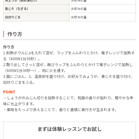
みょうが（斜め薄切り）
お好みの量
青じそ（ちぎる）
お好みの量
白炒りごま
お好みの量
作り方
作り方
1.耐熱ボウルにaを入れて混ぜ、ラップをふんわりとかけ、電子レンジで加熱す
る（600W1分30秒）。
2.取り出してさっと混ぜ、再びラップをふんわりとかけて電子レンジで加熱し
（600W1分30秒〜）、肉に火を通す。
3.器にごはん、2、温泉卵を盛り付け、お好みでみょうが、青じそを盛り付け、
白炒りごまをふる。
POINT
・しょうがのみじん切りを加熱することで、和風の香りが加わり、軽やかな辛
味に仕上がります。
・薬味をたっぷり添えることで、香りと食感に奥行きが生まれます。
まずは体験レッスンでお試し