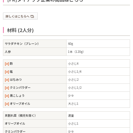
詳しくはこちらへ
材料 (2人分)
サラダチキン（プレーン）
60g
人参
1本（120g）
[a]
酢
小さじ4
[a]
塩
小さじ1/4
[a]
はちみつ
小さじ2
[a]
クミンパウダー
小さじ1/2
[a]
黒こしょう
少々
[a]
オリーブオイル
大さじ1
貝割れ菜（根元を除く）
適量
オリーブオイル
小さじ1
クミンパウダー
少々