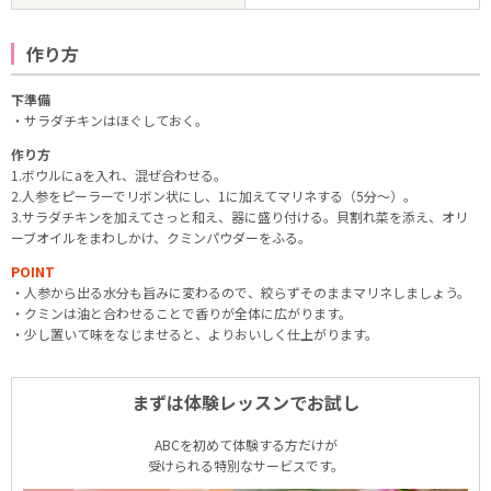
作り方
下準備
・サラダチキンはほぐしておく。
作り方
1.ボウルにaを入れ、混ぜ合わせる。
2.人参をピーラーでリボン状にし、1に加えてマリネする（5分〜）。
3.サラダチキンを加えてさっと和え、器に盛り付ける。貝割れ菜を添え、オリ
ーブオイルをまわしかけ、クミンパウダーをふる。
POINT
・人参から出る水分も旨みに変わるので、絞らずそのままマリネしましょう。
・クミンは油と合わせることで香りが全体に広がります。
・少し置いて味をなじませると、よりおいしく仕上がります。
まずは体験レッスンでお試し
ABCを初めて体験する方だけが
受けられる特別なサービスです。