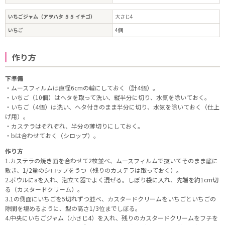
いちごジャム（アヲハタ ５５ イチゴ）
大さじ4
いちご
4個
作り方
下準備
・ムースフィルムは直径6cmの輪にしておく（計4個）。
・いちご（10個）はヘタを取って洗い、縦半分に切り、水気を除いておく。
・いちご（4個）は洗い、ヘタ付きのまま半分に切り、水気を除いておく（仕上
げ用）。
・カステラはそれぞれ、半分の薄切りにしておく。
・bは合わせておく（シロップ）。
作り方
1.カステラの焼き面を合わせて2枚並べ、ムースフィルムで抜いてそのまま底に
敷き、1/2量のシロップをうつ（残りのカステラは取っておく）。
2.ボウルにaを入れ、泡立て器でよく混ぜる。しぼり袋に入れ、先端を約1cm切
る（カスタードクリーム）。
3.1の側面にいちごを5切れずつ並べ、カスタードクリームをいちごといちごの
隙間を埋めるように、型の高さ1/3位までしぼる。
4.中央にいちごジャム（小さじ4）を入れ、残りのカスタードクリームをフチを