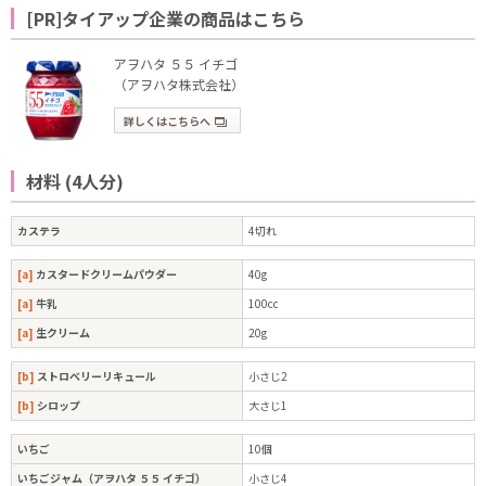
[PR]タイアップ企業の商品はこちら
アヲハタ ５５ イチゴ
（アヲハタ株式会社）
詳しくはこちらへ
材料 (4人分)
カステラ
4切れ
[a]
カスタードクリームパウダー
40g
[a]
牛乳
100cc
[a]
生クリーム
20g
[b]
ストロベリーリキュール
小さじ2
[b]
シロップ
大さじ1
いちご
10個
いちごジャム（アヲハタ ５５ イチゴ）
小さじ4