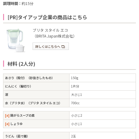
調理時間：
約15分
[PR]タイアップ企業の商品はこちら
ブリタ スタイル エコ
（BRITA Japan株式会社）
詳しくはこちらへ
材料 (2人分)
あさり（殻付）（砂抜きしたもの）
150g
にんにく（輪切り）
1片分
酒
大さじ1
水（ブリタ水）（ブリタ スタイル エコ）
700cc
[a]
鶏がらスープの素
小さじ2
[a]
しょうゆ
小さじ1
うどん（茹で麺）
2玉