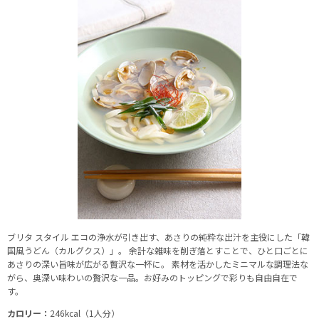
ブリタ スタイル エコの浄水が引き出す、あさりの純粋な出汁を主役にした「韓
国風うどん（カルグクス）」。 余計な雑味を削ぎ落とすことで、ひと口ごとに
あさりの深い旨味が広がる贅沢な一杯に。 素材を活かしたミニマルな調理法な
がら、奥深い味わいの贅沢な一品。お好みのトッピングで彩りも自由自在で
す。
カロリー：
246kcal（1人分）