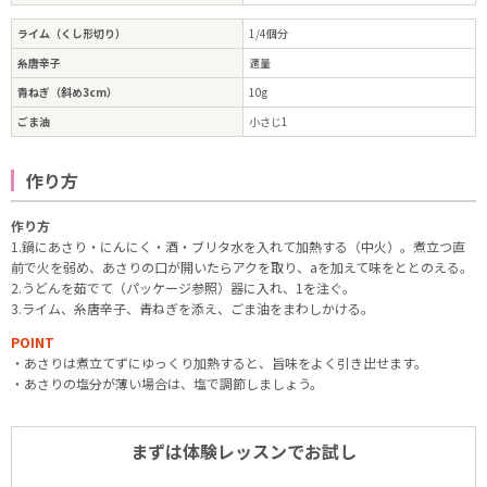
ライム（くし形切り）
1/4個分
糸唐辛子
適量
青ねぎ（斜め3cm）
10g
ごま油
小さじ1
作り方
作り方
1.鍋にあさり・にんにく・酒・ブリタ水を入れて加熱する（中火）。煮立つ直
前で火を弱め、あさりの口が開いたらアクを取り、aを加えて味をととのえる。
2.うどんを茹でて（パッケージ参照）器に入れ、1を注ぐ。
3.ライム、糸唐辛子、青ねぎを添え、ごま油をまわしかける。
POINT
・あさりは煮立てずにゆっくり加熱すると、旨味をよく引き出せます。
・あさりの塩分が薄い場合は、塩で調節しましょう。
まずは体験レッスンでお試し