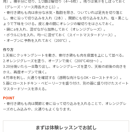
用）。横半分に切り、1/2個は輪切り（4～6枚）。残りは果汁をしぼっておく
（グレーズ・ソース用各大さじ1）。
・骨付き鶏もも肉は余分な水気・脂肪を除き、ついていれば足先を切り落と
し、骨に沿って切り込みを入れ（2本）、関節にも切り込みを入れ、塩・黒こし
ょうで下味をつける。皮と身の間にオレンジの輪切りをはさんでおく。
・鍋にaを入れ、混ぜながら加熱しておく（オレンジグレーズ）。
・ボウルにbを入れ、均一に混ぜておく（スイートマスタードソース）。
・オーブンに予熱を入れておく（200℃）。
作り方
1.天板にクッキングシートを敷き、骨付き鶏もも肉を皮面を上にして並べる。
2.オレンジグレーズを塗り、オーブンで焼く（200℃40分～）。
3.20分焼いたら一旦取り出し、オレンジグレーズを塗り、天板の前後の向きを
かえ、再度オーブンで焼く。
4.竹串を刺し、火通りを確認する（透明な肉汁ならOK・ローストチキン）。
5.器にローストチキン・ベビーリーフを盛り付け、別の器に盛り付けたスイート
マスタードソースを添える。
POINT
・骨付き鶏もも肉は関節と骨に沿って切り込みを入れることで、オレンジグレ
ーズのしみ込みや、火通りもよくなります。
まずは体験レッスンでお試し