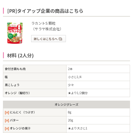
[PR]タイアップ企業の商品はこちら
ラカントS 顆粒
（サラヤ株式会社）
詳しくはこちらへ
材料 (2人分)
骨付き鶏もも肉
2本
塩
小さじ1/4
黒こしょう
少々
オレンジ（輪切り）
★より1/2個分
オレンジグレーズ
[a]
にんにく（つぶす）
8g
[a]
バター
20g
[a]
オレンジの果汁
★より大さじ1