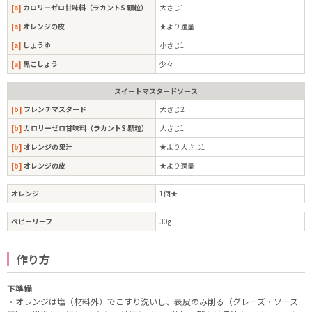
[a]
カロリーゼロ甘味料（ラカントS 顆粒）
大さじ1
[a]
オレンジの皮
★より適量
[a]
しょうゆ
小さじ1
[a]
黒こしょう
少々
スイートマスタードソース
[b]
フレンチマスタード
大さじ2
[b]
カロリーゼロ甘味料（ラカントS 顆粒）
大さじ1
[b]
オレンジの果汁
★より大さじ1
[b]
オレンジの皮
★より適量
オレンジ
1個★
ベビーリーフ
30g
作り方
下準備
・オレンジは塩（材料外）でこすり洗いし、表皮のみ削る（グレーズ・ソース