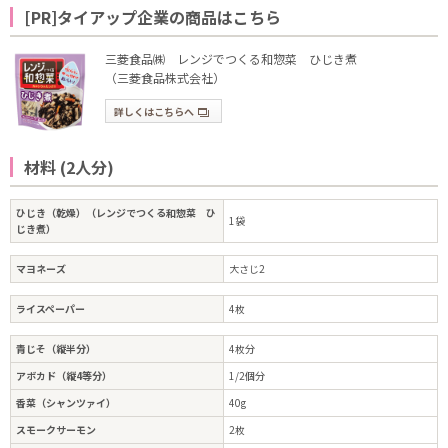
[PR]タイアップ企業の商品はこちら
三菱食品㈱ レンジでつくる和惣菜 ひじき煮
（三菱食品株式会社）
詳しくはこちらへ
材料 (2人分)
ひじき（乾燥）（レンジでつくる和惣菜 ひ
1袋
じき煮）
マヨネーズ
大さじ2
ライスペーパー
4枚
青じそ（縦半分）
4枚分
アボカド（縦4等分）
1/2個分
香菜（シャンツァイ）
40g
スモークサーモン
2枚