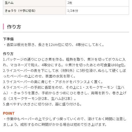
生ハム
2枚
きゅうり（十字に切る）
1/2本分
作り方
下準備
・香菜は根元を除き、長さを12cm位に切り、4等分にしておく。
作り方
1.パッケージの通りにひじき煮を作る。粗熱を取り、煮汁を切ってボウルに入
れ、マヨネーズで和え、4等分にする。※煮汁を切ったあとの可食量は60g位。
2.ライスペーパーの表を下にして水（材料外）に5秒位浸け､ぬらして硬くしぼ
ったペーパーの上にのせ、表面の水気を除く。
3.ライスペーパーの奥に青じそ・アボカドをバランスよく置く。
4.ライスペ－パ－の手前に香菜をのせ、その上に1・スモークサーモン（生ハ
ム）・きゅうりを置き、手前からきつめにひと巻きし、両端を折り、巻き上げ
る（スモークサーモン計2本、生ハム計2本）。
5.食べやすい大きさに切り分け、器に盛り付ける。
POINT
・作業中もペーパーの上で少しずつ戻っていくので、浸けておく時間に注意し
ましょう。成形するのに時間がかかる場合は短めで引き上げます。