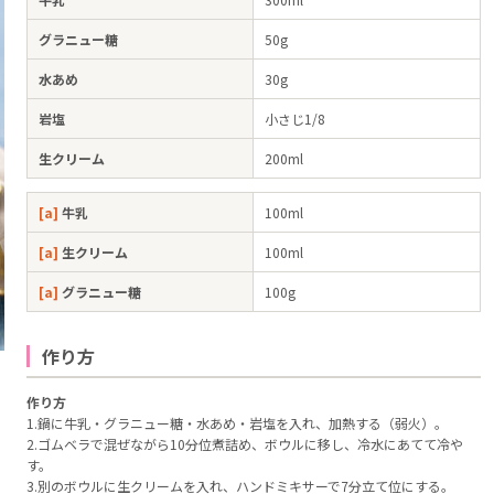
グラニュー糖
50g
水あめ
30g
岩塩
小さじ1/8
生クリーム
200ml
[a]
牛乳
100ml
[a]
生クリーム
100ml
[a]
グラニュー糖
100g
作り方
作り方
1.鍋に牛乳・グラニュー糖・水あめ・岩塩を入れ、加熱する（弱火）。
2.ゴムベラで混ぜながら10分位煮詰め、ボウルに移し、冷水にあてて冷や
す。
3.別のボウルに生クリームを入れ、ハンドミキサーで7分立て位にする。