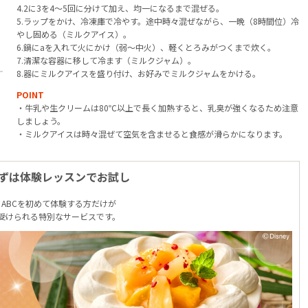
4.2に3を4～5回に分けて加え、均一になるまで混ぜる。
5.ラップをかけ、冷凍庫で冷やす。途中時々混ぜながら、一晩（8時間位）冷
やし固める（ミルクアイス）。
6.鍋にaを入れて火にかけ（弱～中火）、軽くとろみがつくまで炊く。
7.清潔な容器に移して冷ます（ミルクジャム）。
8.器にミルクアイスを盛り付け、お好みでミルクジャムをかける。
POINT
・牛乳や生クリームは80℃以上で長く加熱すると、乳臭が強くなるため注意
しましょう。
・ミルクアイスは時々混ぜて空気を含ませると食感が滑らかになります。
ずは体験レッスンでお試し
ABCを初めて体験する方だけが
受けられる特別なサービスです。