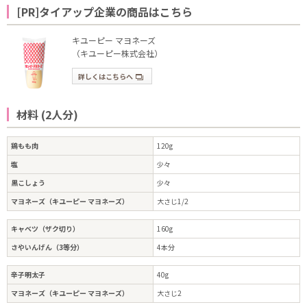
[PR]タイアップ企業の商品はこちら
キユーピー マヨネーズ
（キユーピー株式会社）
詳しくはこちらへ
材料 (2人分)
鶏もも肉
120g
塩
少々
黒こしょう
少々
マヨネーズ（キユーピー マヨネーズ）
大さじ1/2
キャベツ（ザク切り）
160g
さやいんげん（3等分）
4本分
辛子明太子
40g
マヨネーズ（キユーピー マヨネーズ）
大さじ2