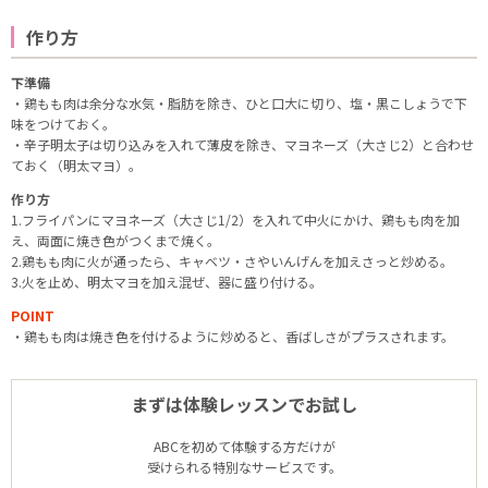
作り方
下準備
・鶏もも肉は余分な水気・脂肪を除き、ひと口大に切り、塩・黒こしょうで下
味をつけておく。
・辛子明太子は切り込みを入れて薄皮を除き、マヨネーズ（大さじ2）と合わせ
ておく（明太マヨ）。
作り方
1.フライパンにマヨネーズ（大さじ1/2）を入れて中火にかけ、鶏もも肉を加
え、両面に焼き色がつくまで焼く。
2.鶏もも肉に火が通ったら、キャベツ・さやいんげんを加えさっと炒める。
3.火を止め、明太マヨを加え混ぜ、器に盛り付ける。
POINT
・鶏もも肉は焼き色を付けるように炒めると、香ばしさがプラスされます。
まずは体験レッスンでお試し
ABCを初めて体験する方だけが
受けられる特別なサービスです。