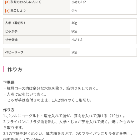
[a]
市販のおろしにんにく
小さじ1/2
[a]
黒こしょう
少々
人参（輪切り）
40g
じゃが芋
80g
サラダ油
小さじ1
ベビーリーフ
20g
作り方
下準備
・豚肩ロース肉は余分な水気を除き、筋切りをしておく。
・人参は皮をむいておく。
・じゃが芋は皮付きのまま、1人2切れのくし形切り。
作り方
1.ボウルにヨーグルト・塩を入れて混ぜ、豚肉を入れて漬ける（10分）。
2.フライパンにサラダ油を熱し、人参・じゃが芋を入れて焼く。焼けたものか
ら取り出す。
3.1の下味を軽くぬぐい、薄力粉をまぶす。2のフライパンにサラダ油を熱し、
両面を焼く（中火4分～）。