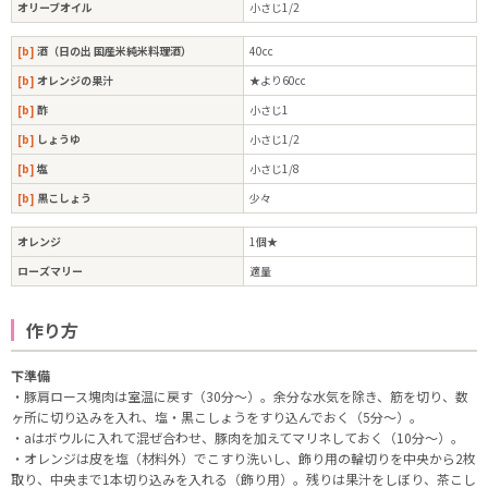
オリーブオイル
小さじ1/2
[b]
酒（日の出 国産米純米料理酒）
40cc
[b]
オレンジの果汁
★より60cc
[b]
酢
小さじ1
[b]
しょうゆ
小さじ1/2
[b]
塩
小さじ1/8
[b]
黒こしょう
少々
オレンジ
1個★
ローズマリー
適量
作り方
下準備
・豚肩ロース塊肉は室温に戻す（30分～）。余分な水気を除き、筋を切り、数
ヶ所に切り込みを入れ、塩・黒こしょうをすり込んでおく（5分～）。
・aはボウルに入れて混ぜ合わせ、豚肉を加えてマリネしておく（10分～）。
・オレンジは皮を塩（材料外）でこすり洗いし、飾り用の輪切りを中央から2枚
取り、中央まで1本切り込みを入れる（飾り用）。残りは果汁をしぼり、茶こし