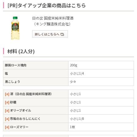
[PR]タイアップ企業の商品はこちら
日の出 国産米純米料理酒
（キング醸造株式会社）
詳しくはこちらへ
材料 (2人分)
豚肩ロース塊肉
200g
塩
小さじ1/4
黒こしょう
少々
[a]
酒（日の出 国産米純米料理酒）
小さじ1
[a]
砂糖
小さじ1
[a]
オリーブオイル
小さじ1
[a]
市販のおろしにんにく
小さじ1/8
[a]
ローズマリー
1枝