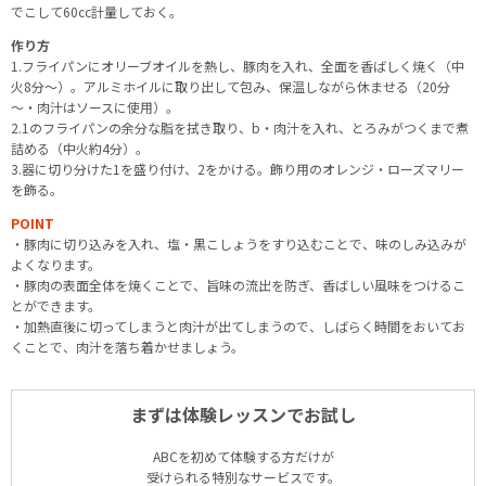
でこして60cc計量しておく。
作り方
1.フライパンにオリーブオイルを熱し、豚肉を入れ、全面を香ばしく焼く（中
火8分～）。アルミホイルに取り出して包み、保温しながら休ませる（20分
～・肉汁はソースに使用）。
2.1のフライパンの余分な脂を拭き取り、b・肉汁を入れ、とろみがつくまで煮
詰める（中火約4分）。
3.器に切り分けた1を盛り付け、2をかける。飾り用のオレンジ・ローズマリー
を飾る。
POINT
・豚肉に切り込みを入れ、塩・黒こしょうをすり込むことで、味のしみ込みが
よくなります。
・豚肉の表面全体を焼くことで、旨味の流出を防ぎ、香ばしい風味をつけるこ
とができます。
・加熱直後に切ってしまうと肉汁が出てしまうので、しばらく時間をおいてお
くことで、肉汁を落ち着かせましょう。
まずは体験レッスンでお試し
ABCを初めて体験する方だけが
受けられる特別なサービスです。