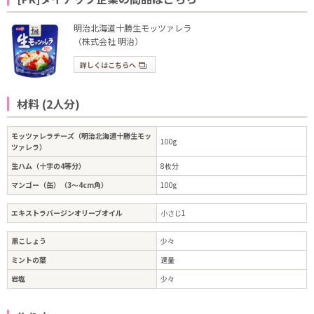
明治北海道十勝生モッツァレラ
（株式会社 明治）
詳しくはこちらへ
材料 (2人分)
モッツァレラチーズ（明治北海道十勝生モッ
100g
ツァレラ）
生ハム（十字の4等分）
8枚分
マンゴー（缶）（3～4cm角）
100g
エキストラバージンオリーブオイル
小さじ1
黒こしょう
少々
ミントの葉
適量
岩塩
少々