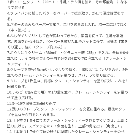
3.卵・1・生クリーム（20ml）・牛乳・ラム酒を加え、その都度均一になる
まで混ぜる。
4.フライパンに残ったバターをペーパーで拭き取り、熱して温度確認をす
る。
5.バターの染みたペーパーで拭き、生地を適量流し入れ、均一に広げて焼く
（中～強火）。
6.ふちがチリチリとして色が変わってきたら、菜箸を使って、生地を裏返
す。裏面を3～5秒焼き、ペーパーを敷いた皿やバットに移す。同様の作業を
くり返し、焼く（クレープ約16枚）。
7.ボウルに生クリーム（380ml）・グラニュー糖（35g）を入れ、全体を6分
立てにし、その後ボウルの手前半分を8分立て位に泡立てる（クレーム・シ
ャンティー）。
8.クレープを直径15cmのセルクル型で抜く。回転台にスポンジをのせ、8分
立てのクレーム・シャンティーを少量のせ、スパテラで塗り広げる。
9.クレープを1枚重ね、同様にクレーム・シャンティーを塗り広げ、これを3
回繰り返す。
10.いちご（組み立て用）の1/3量を並べ、クレーム・シャンティーを少量の
せて塗り広げる。
11.9～10を同様に2回繰り返す。
12.残りのクレープとクレーム・シャンティーを交互に重ねる。最後のクレー
プを重ねたら形をととのえる。
13.【下塗り】8分立てのクレーム・シャンティーをひとすくいのせ、上部に
塗り広げる。スパテラを立てて側面を塗り、上部の角を出す（角出し）。
14.【本塗り】7分立て位の硬さに調節したクレーム・シャンティーをのせ、