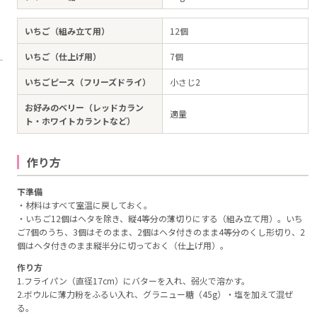
いちご（組み立て用）
12個
いちご（仕上げ用）
7個
いちごピース（フリーズドライ）
小さじ2
お好みのベリー（レッドカラン
適量
ト・ホワイトカラントなど）
作り方
下準備
・材料はすべて室温に戻しておく。
・いちご12個はヘタを除き、縦4等分の薄切りにする（組み立て用）。いち
ご7個のうち、3個はそのまま、2個はヘタ付きのまま4等分のくし形切り、2
個はヘタ付きのまま縦半分に切っておく（仕上げ用）。
作り方
1.フライパン（直径17cm）にバターを入れ、弱火で溶かす。
2.ボウルに薄力粉をふるい入れ、グラニュー糖（45g）・塩を加えて混ぜ
る。