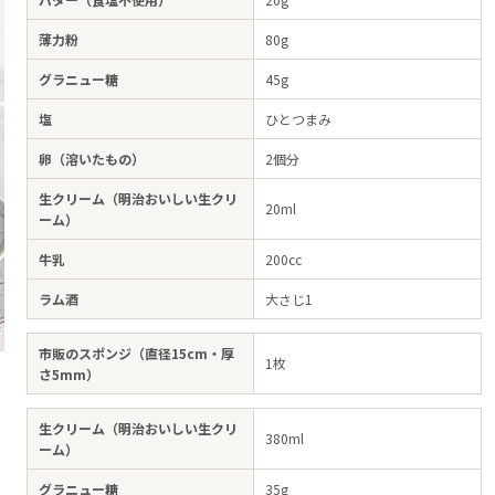
薄力粉
80g
グラニュー糖
45g
塩
ひとつまみ
卵（溶いたもの）
2個分
生クリーム（明治おいしい生クリ
20ml
ーム）
牛乳
200cc
ラム酒
大さじ1
市販のスポンジ（直径15cm・厚
1枚
さ5mm）
生クリーム（明治おいしい生クリ
380ml
ーム）
グラニュー糖
35g