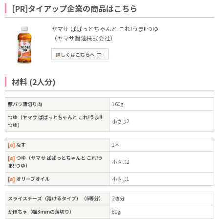
[PR]タイアップ企業の商品はこちら
ヤマサ ぱぱっとちゃんと これ!うま!!つゆ
（ヤマサ醤油株式会社）
詳しくはこちらへ
材料 (2人分)
豚バラ薄切り肉
160g
つゆ（ヤマサ ぱぱっとちゃんと これ!うま!!
小さじ2
つゆ）
[a]
なす
1本
[a]
つゆ（ヤマサ ぱぱっとちゃんと これ!う
小さじ2
ま!!つゆ）
[a]
オリーブオイル
小さじ1
スライスチーズ（溶けるタイプ）（6等分）
2枚分
かぼちゃ（幅3mmの薄切り）
80g