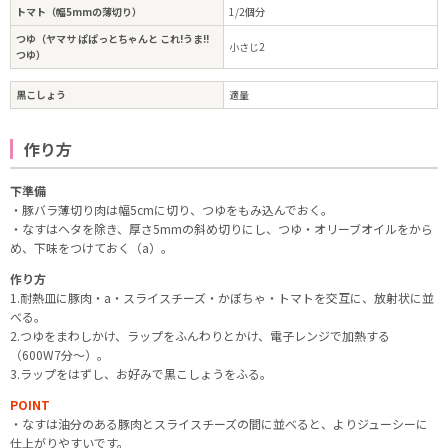
トマト（幅5mmの薄切り）
1/2個分
つゆ（ヤマサ ぱぱっとちゃんと これ!うま!!
小さじ2
つゆ）
黒こしょう
適量
作り方
下準備
・豚バラ薄切り肉は幅5cmに切り、つゆをもみ込んでおく。
・なすはヘタを除き、厚さ5mmの斜め切りにし、つゆ・オリーブオイルをから
め、下味をつけておく（a）。
作り方
1.耐熱皿に豚肉・a・スライスチーズ・かぼちゃ・トマトを交互に、放射状に並
べる。
2.つゆをまわしかけ、ラップをふんわりとかけ、電子レンジで加熱する
（600W7分～）。
3.ラップをはずし、お好みで黒こしょうをふる。
POINT
・なすは油分のある豚肉とスライスチーズの間に並べると、よりジューシーに
仕上がりやすいです。